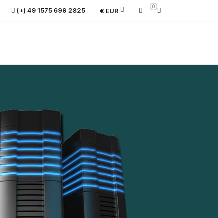
0
(+) 49 1575 699 2825
€ EUR