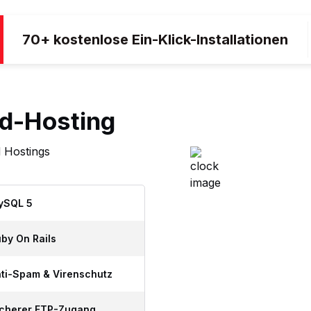
70+ kostenlose Ein-Klick-Installationen
ud-Hosting
d Hostings
ySQL 5
Zuverlässige
Energie
by On Rails
Konzipiert für einen
unterbrechungsfreien
ti-Spam & Virenschutz
Betrieb
icherer FTP-Zugang