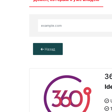
Назад
36
Id
U
1