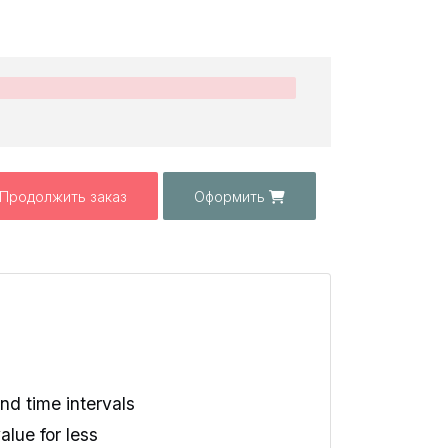
Продолжить заказ
Оформить
d time intervals
alue for less