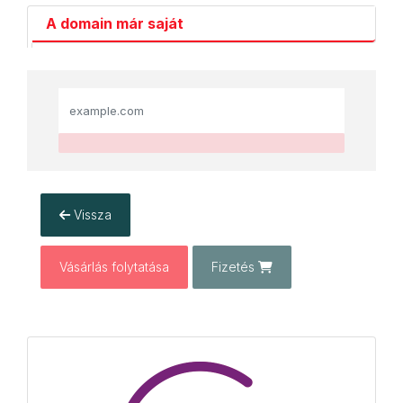
A domain már saját
Vissza
Vásárlás folytatása
Fizetés